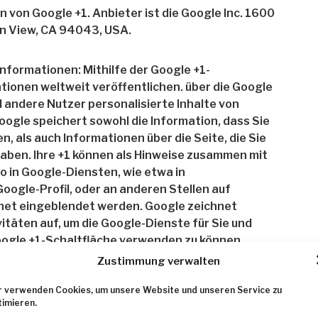
 von Google +1. Anbieter ist die Google Inc. 1600
n View, CA 94043, USA.
nformationen: Mithilfe der Google +1-
tionen weltweit veröffentlichen. über die Google
d andere Nutzer personalisierte Inhalte von
ogle speichert sowohl die Information, dass Sie
n, als auch Informationen über die Seite, die Sie
haben. Ihre +1 können als Hinweise zusammen mit
o in Google-Diensten, wie etwa in
oogle-Profil, oder an anderen Stellen auf
net eingeblendet werden. Google zeichnet
itäten auf, um die Google-Dienste für Sie und
oogle +1-Schaltfläche verwenden zu können,
bares, öffentliches Google-Profil, das zumindest
Zustimmung verwalten
men enthalten muss. Dieser Name wird in allen
manchen Fällen kann dieser Name auch einen
r verwenden Cookies, um unsere Website und unseren Service zu
timieren.
 beim Teilen von Inhalten über Ihr Google-Konto