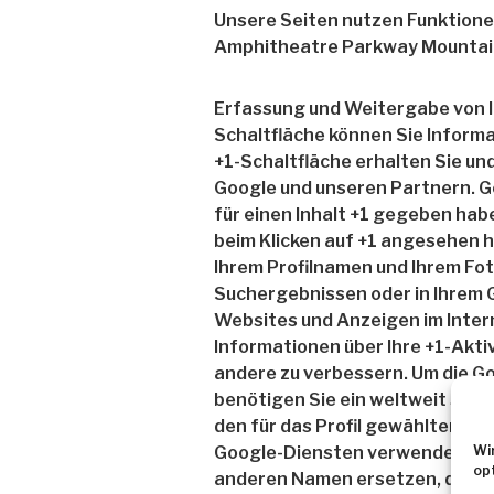
Unsere Seiten nutzen Funktionen
Amphitheatre Parkway Mountai
Erfassung und Weitergabe von I
Schaltfläche können Sie Informa
+1-Schaltfläche erhalten Sie un
Google und unseren Partnern. Go
für einen Inhalt +1 gegeben habe
beim Klicken auf +1 angesehen 
Ihrem Profilnamen und Ihrem Fot
Suchergebnissen oder in Ihrem G
Websites und Anzeigen im Inter
Informationen über Ihre +1-Aktiv
andere zu verbessern. Um die G
benötigen Sie ein weltweit sicht
den für das Profil gewählten Na
Google-Diensten verwendet. In 
Wi
op
anderen Namen ersetzen, den Sie