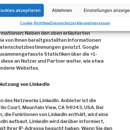
Ihres Google- Profils kann Nutzern angezeigt
 kennen oder über andere identifizierende
ookies akzeptieren
Ablehnen
Einstellungen anzeig
en.
Cookie-Richtlinie
Datenschutzerklärung
Impressum
rmationen: Neben den oben erläuterten
 von Ihnen bereitgestellten Informationen
atenschutzbestimmungen genutzt. Google
zusammengefasste Statistiken über die +1-
t diese an Nutzer und Partner weiter, wie etwa
bundene Websites.
Nutzung von LinkedIn
 des Netzwerks LinkedIn. Anbieter ist die
rlin Court, Mountain View, CA 94043, USA. Bei
, die Funktionen von LinkedIn enthält, wird eine
dIn aufbaut. LinkedIn wird darüber informiert,
mit Ihrer IP-Adresse besucht haben. Wenn Sie den